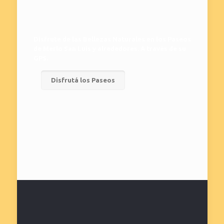
Disfrute de las Bellezas Naturales en los Paseos
de Merlo San Luis y alrededores. A través de su
GPS.
Disfrutá los Paseos