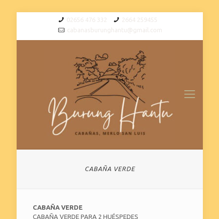
02656 476 332
2664 259455
cabanasburunghantu@gmail.com
CABAÑA VERDE
CABAÑA VERDE
CABAÑA VERDE PARA 2 HUÉSPEDES